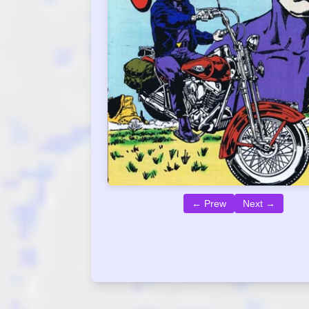
← Prew
Next →