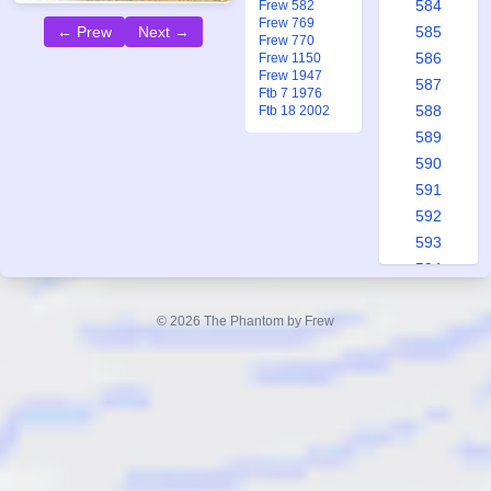
584
Frew 582
Frew 769
← Prew
Next →
585
Frew 770
586
Frew 1150
Frew 1947
587
Ftb 7 1976
588
Ftb 18 2002
589
590
591
592
593
594
595
596
© 2026 The Phantom by Frew
597
598
599
600
601
602