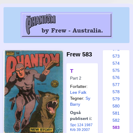
566
567
568
569
570
571
572
Frew 583
573
574
T
575
576
Part 2
577
Forfatter:
578
Lee Falk
Tegner:
Sy
579
Barry
580
Også
581
publisert i:
582
Spc 124 1987
583
Krb 39 2007