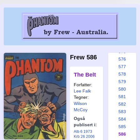
569
570
571
572
573
574
575
Frew 586
576
577
The Belt
578
579
Forfatter:
580
Lee Falk
581
Tegner:
Wilson
582
McCoy
583
Også
584
publisert i:
585
Alb 6 1973
586
Krb 26 2006