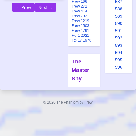
587
Frew 166
Frew 272
← Prew
Next →
588
Frew 414
589
Frew 792
Frew 1219
590
Frew 1503
591
Frew 1791
Fkr 1 2021
592
Ftb 17 1970
593
594
595
The
596
Master
597
Spy
598
Forfatter:
599
Lee Falk
600
Tegner:
© 2026 The Phantom by Frew
601
Wilson
602
McCoy
603
Også
604
publisert i:
605
Frew 166