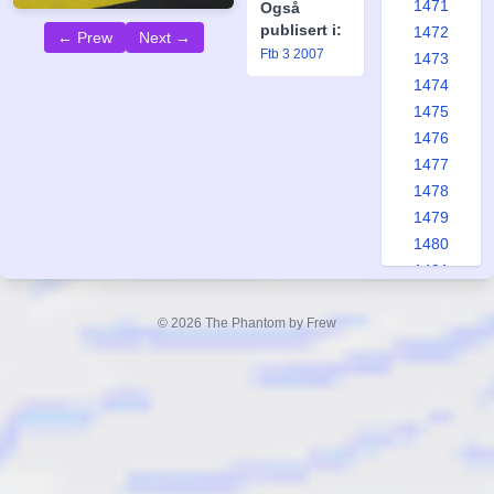
1471
Også
publisert i:
1472
← Prew
Next →
Ftb 3 2007
1473
1474
1475
1476
1477
1478
1479
1480
1481
1482
1483
© 2026 The Phantom by Frew
1484
1485
1486
1487
1488
1489