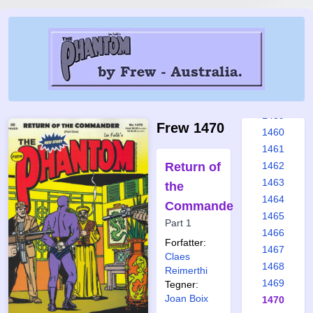
1453
1454
1455
1456
1457
1458
1459
Frew 1470
1460
1461
Return of
1462
1463
the
1464
Commander
1465
Part 1
1466
Forfatter:
1467
Claes
1468
Reimerthi
1469
Tegner:
Joan Boix
1470