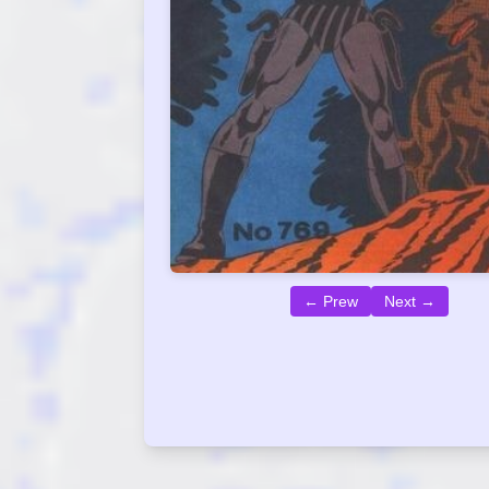
← Prew
Next →