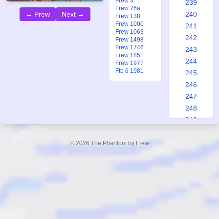
Frew 3
239
Frew 76a
← Prew
Next →
240
Frew 138
Frew 1000
241
Frew 1063
242
Frew 1498
Frew 1746
243
Frew 1851
244
Frew 1977
Ftb 6 1981
245
246
247
248
249
250
251
© 2026 The Phantom by Frew
252
253
254
255
256
257