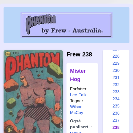
221
222
223
224
225
226
227
Frew 238
228
229
Mister
230
231
Hog
232
Forfatter:
233
Lee Falk
234
Tegner:
235
Wilson
McCoy
236
237
Også
publisert i:
238