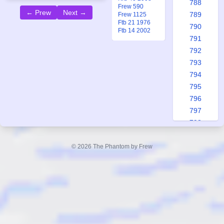
788
Frew 590
← Prew
Next →
789
Frew 1125
Ftb 21 1976
790
Ftb 14 2002
791
792
793
794
795
796
797
798
799
800
© 2026 The Phantom by Frew
801
802
803
804
805
806