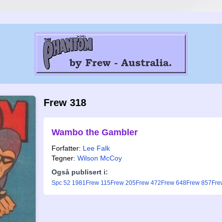
Frew 318
Wambo the Gambler
Forfatter:
Lee Falk
Tegner:
Wilson McCoy
Også publisert i:
Spc 52 1981
Frew 115
Frew 205
Frew 472
Frew 648
Frew 857
Fre