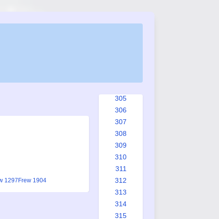
297
298
299
300
301
302
303
304
305
306
307
308
309
310
311
312
w 1297
Frew 1904
313
314
315