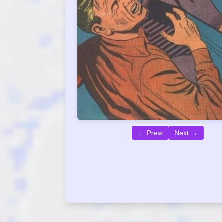
← Prew
Next →