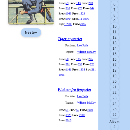
Frew:
59
Frew:
113
Frew:
203
6
Frew:
316
Frew:
470
Frew:
644
7
Frew:
1063
Frew:
1529
8
Frew:
1904
Spc:
211-1996
9
Fsp:
1-2006
Frew:
2015
10
11
»
Neste
12
Tiger-mysteriet
13
Forfatter:
Lee Falk
14
Tegner:
Wilson McCoy
15
Frew:
50
Frew:
145
Frew:
245
16
Frew:
381
Frew:
539
Frew:
720
17
Frew:
1161
Frew:
1838
Spc:
211-
18
1996
19
20
21
Flukten fra fengselet
22
Forfatter:
Lee Falk
23
Tegner:
Wilson McCoy
24
25
Frew:
61
Frew:
62
Frew:
1060
26
Frew:
1529
Frew:
2007
Frew:
2015
Album
4