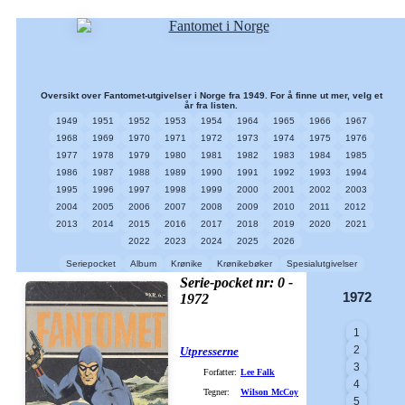
Oversikt over Fantomet-utgivelser i Norge fra 1949. For å finne ut mer, velg et
år fra listen.
1949
1951
1952
1953
1954
1964
1965
1966
1967
1968
1969
1970
1971
1972
1973
1974
1975
1976
1977
1978
1979
1980
1981
1982
1983
1984
1985
1986
1987
1988
1989
1990
1991
1992
1993
1994
1995
1996
1997
1998
1999
2000
2001
2002
2003
2004
2005
2006
2007
2008
2009
2010
2011
2012
2013
2014
2015
2016
2017
2018
2019
2020
2021
2022
2023
2024
2025
2026
Seriepocket
Album
Krønike
Krønikebøker
Spesialutgivelser
Serie-pocket nr: 0 -
1972
1972
1
2
Utpresserne
3
Forfatter:
Lee Falk
4
Tegner:
Wilson McCoy
5