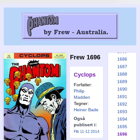
1679
1680
1681
1682
1683
1684
1685
Frew 1696
1686
1687
Cyclops
1688
1689
Forfatter:
1690
Philip
1691
Madden
Tegner:
1692
Heiner Bade
1693
Også
1694
publisert i:
1695
Ftb 11-12 2014
1696