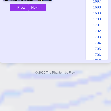
1697
1698
← Prew
Next →
1699
1700
1701
1702
1703
1704
1705
1706
1707
1708
1709
© 2026 The Phantom by Frew
1710
1711
1712
1713
1714
1715