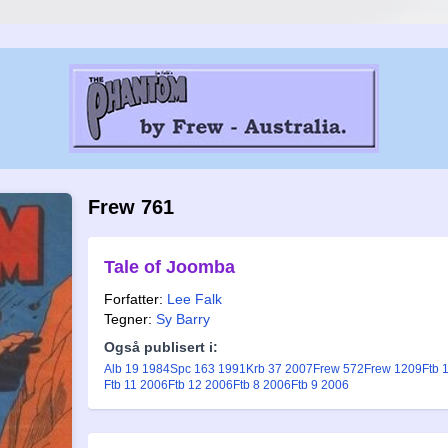
Frew 761
Tale of Joomba
Forfatter:
Lee Falk
Tegner:
Sy Barry
Også publisert i:
Alb 19 1984
Spc 163 1991
Krb 37 2007
Frew 572
Frew 1209
Ftb 
Ftb 11 2006
Ftb 12 2006
Ftb 8 2006
Ftb 9 2006