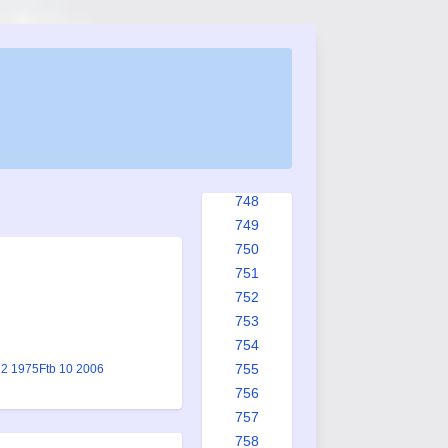
740
741
742
743
744
745
746
747
748
749
750
751
752
753
754
755
12 1975
Ftb 10 2006
756
757
758