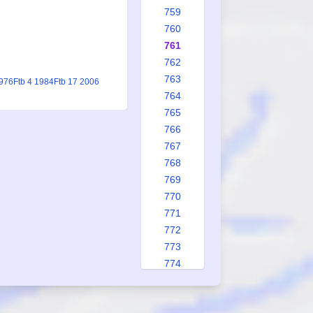
759
760
761
762
763
1976
Ftb 4 1984
Ftb 17 2006
764
765
766
767
768
769
770
771
772
773
774
775
776