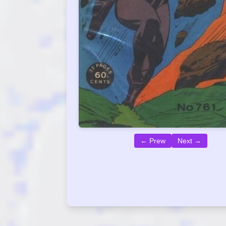
← Prew
Next →