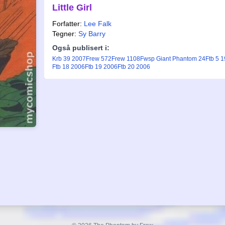
Little Girl
Forfatter:
Lee Falk
Tegner:
Sy Barry
Også publisert i:
Krb 39 2007
Frew 572
Frew 1108
Fwsp Giant Phantom 24
Ftb 5 
Ftb 18 2006
Ftb 19 2006
Ftb 20 2006