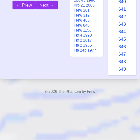
Spc 45 1980
640
← Prew
Next →
Krb 21 2005
641
Frew 201
Frew 312
642
Frew 465
643
Frew 848
Frew 1156
644
Fkr 4 1993
645
Fkr 2 2017
Ftb 2 1965
646
Ftb 24b 1977
647
648
649
650
651
652
© 2026 The Phantom by Frew
653
654
655
656
657
658