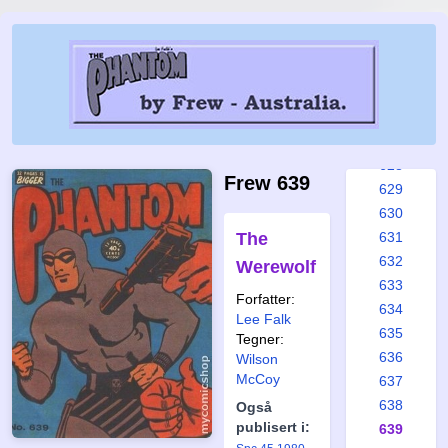
622
623
624
625
626
627
628
Frew 639
629
630
The
631
632
Werewolf
633
Forfatter:
634
Lee Falk
635
Tegner:
636
Wilson
McCoy
637
638
Også
publisert i:
639