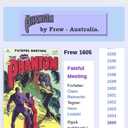
1588
1589
1590
1591
1592
1593
1594
Frew 1605
1595
1596
Fateful
1597
1598
Meeting
1599
Forfatter:
1600
Claes
1601
Reimerthi
1602
Tegner:
Hans
1603
Lindahl
1604
Også
1605
publisert i: