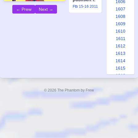
1606
Ftb 15-16 2011
1607
← Prew
Next →
1608
1609
1610
1611
1612
1613
1614
1615
1616
1617
1618
© 2026 The Phantom by Frew
1619
1620
1621
1622
1623
1624