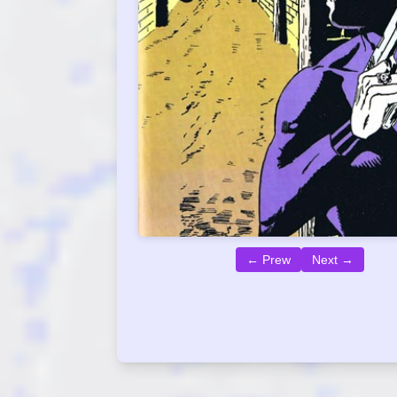
← Prew
Next →