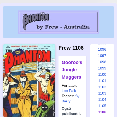
1089
1090
1091
1092
1093
1094
1095
Frew 1106
1096
1097
Gooroo's
1098
1099
Jungle
1100
Muggers
1101
Forfatter:
1102
Lee Falk
1103
Tegner:
Sy
1104
Barry
1105
Også
1106
publisert i: