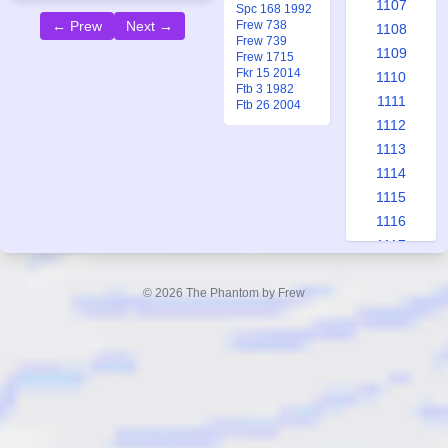
1107
Spc 168 1992
Frew 738
← Prew
Next →
1108
Frew 739
1109
Frew 1715
Fkr 15 2014
1110
Ftb 3 1982
1111
Ftb 26 2004
1112
1113
1114
1115
1116
1117
1118
1119
© 2026 The Phantom by Frew
1120
1121
1122
1123
1124
1125