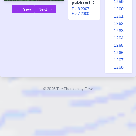
1259
publisert i:
1260
← Prew
Next →
Fkr 8 2007
Ftb 7 2000
1261
1262
1263
1264
1265
1266
1267
1268
1269
1270
1271
© 2026 The Phantom by Frew
1272
1273
1274
1275
1276
1277