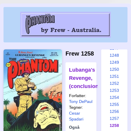
1241
1242
1243
1244
1245
1246
1247
Frew 1258
1248
1249
Lubanga's
1250
1251
Revenge,
1252
(conclusion)
1253
Forfatter:
1254
Tony DePaul
1255
Tegner:
1256
Cesar
1257
Spadari
1258
Også