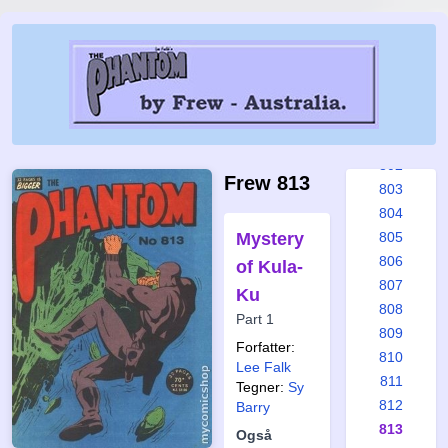
796
797
798
799
800
801
802
Frew 813
803
804
Mystery
805
806
of Kula-
807
Ku
808
Part 1
809
Forfatter:
810
Lee Falk
811
Tegner:
Sy
812
Barry
813
Også