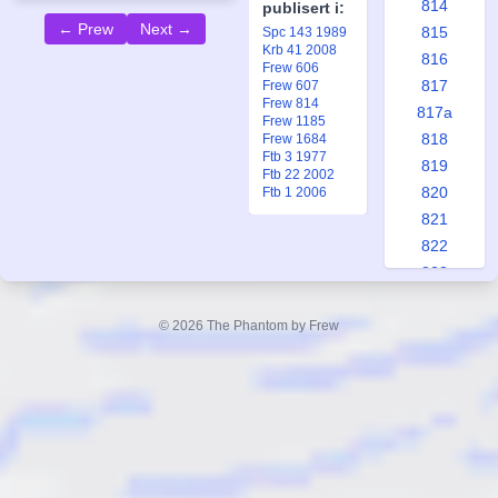
814
publisert i:
← Prew
Next →
815
Spc 143 1989
Krb 41 2008
816
Frew 606
817
Frew 607
Frew 814
817a
Frew 1185
818
Frew 1684
Ftb 3 1977
819
Ftb 22 2002
820
Ftb 1 2006
821
822
823
824
825
© 2026 The Phantom by Frew
825a
826
827
828
829
830