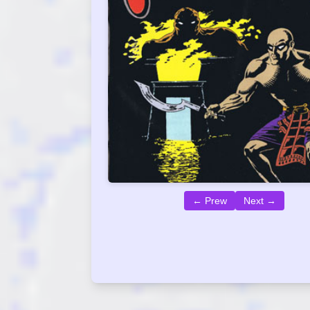
← Prew
Next →