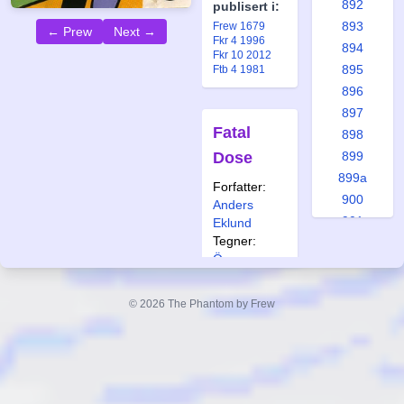
892
publisert i:
893
Frew 1679
← Prew
Next →
Fkr 4 1996
894
Fkr 10 2012
895
Ftb 4 1981
896
897
Fatal
898
Dose
899
899a
Forfatter:
900
Anders
901
Eklund
Tegner:
902
Özcan
903
Eralp/Bertil
904
Wilhelmsson
© 2026 The Phantom by Frew
905
Også
906
publisert i:
907
Krb 43 2008
908
Fkr 4 2004
Ftb 10 1978
909