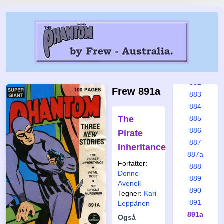
877
878
879
880
880a
881
882
Frew 891a
883
884
The
885
886
Pirate
887
Inheritance
887a
Forfatter:
888
Donne
889
Avenell
890
Tegner:
Kari
891
Leppänen
891a
Også