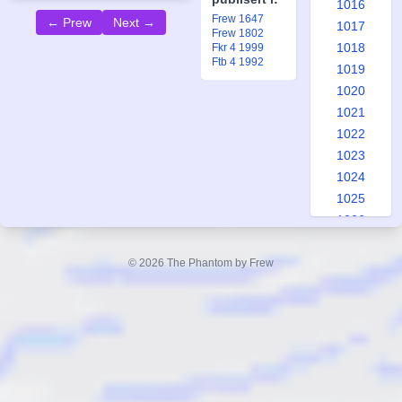
1016
Frew 1647
← Prew
Next →
1017
Frew 1802
1018
Fkr 4 1999
Ftb 4 1992
1019
1020
1021
1022
1023
1024
1025
1026
1027
1028
© 2026 The Phantom by Frew
1029
1030
1031
1032
1033
1034