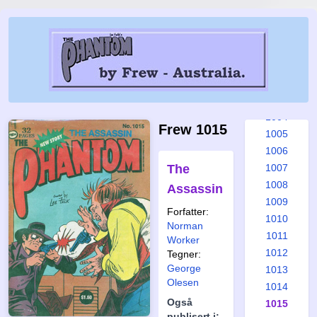
998
999
1000
1001
1002
1003
1004
Frew 1015
1005
1006
The
1007
1008
Assassin
1009
Forfatter:
1010
Norman
1011
Worker
1012
Tegner:
George
1013
Olesen
1014
Også
1015
publisert i: