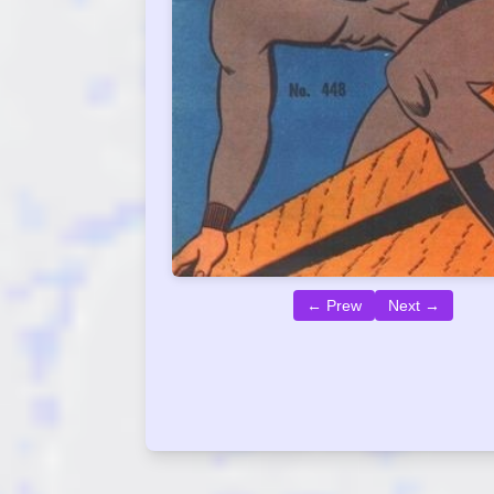
← Prew
Next →