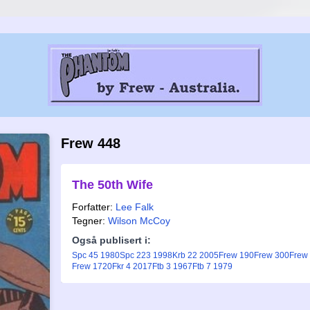
Frew 448
The 50th Wife
Forfatter:
Lee Falk
Tegner:
Wilson McCoy
Også publisert i:
Spc 45 1980
Spc 223 1998
Krb 22 2005
Frew 190
Frew 300
Frew
Frew 1720
Fkr 4 2017
Ftb 3 1967
Ftb 7 1979