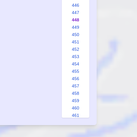
446
447
448
449
450
451
452
453
454
455
456
457
458
459
460
461
462
463