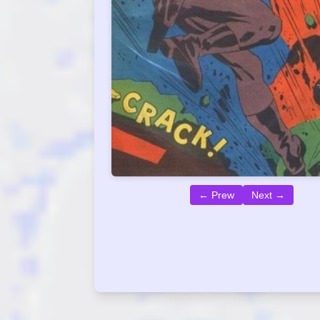
← Prew
Next →