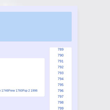
781
782
783
784
785
786
787
788
789
790
791
792
793
794
795
796
w 1746
Frew 1760
Fsp 2 1996
797
798
799