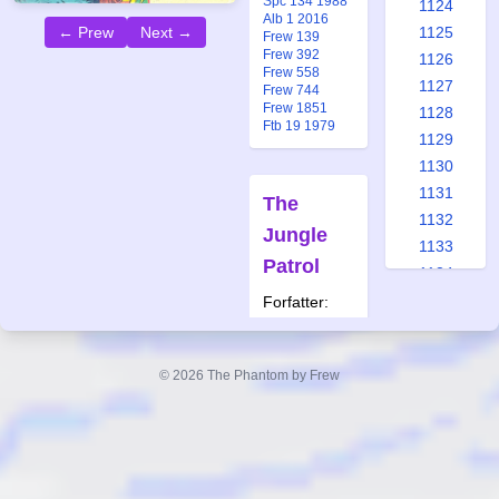
Spc 134 1988
1124
Alb 1 2016
1125
← Prew
Next →
Frew 139
Frew 392
1126
Frew 558
1127
Frew 744
Frew 1851
1128
Ftb 19 1979
1129
1130
1131
The
1132
Jungle
1133
Patrol
1134
1135
Forfatter:
Lee Falk
1136
Tegner:
1137
Wilson
© 2026 The Phantom by Frew
1138
McCoy
1139
Også
1140
publisert i:
1141
Frew 60
1142
Frew 151