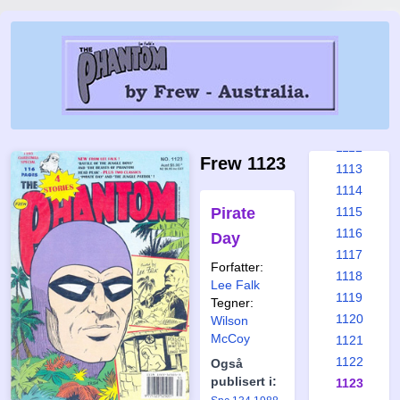
1106
1107
1108
1109
1110
1111
1112
Frew 1123
1113
1114
Pirate
1115
1116
Day
1117
Forfatter:
1118
Lee Falk
1119
Tegner:
1120
Wilson
McCoy
1121
1122
Også
publisert i:
1123