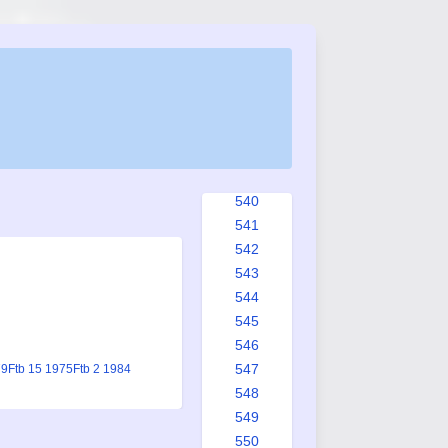
532
533
534
535
536
537
538
539
540
541
542
543
544
545
546
547
79
Ftb 15 1975
Ftb 2 1984
548
549
550