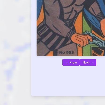
← Prew
Next →