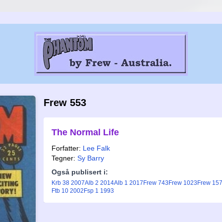
Frew 553
The Normal Life
Forfatter:
Lee Falk
Tegner:
Sy Barry
Også publisert i:
Krb 38 2007
Alb 2 2014
Alb 1 2017
Frew 743
Frew 1023
Frew 15
Ftb 10 2002
Fsp 1 1993