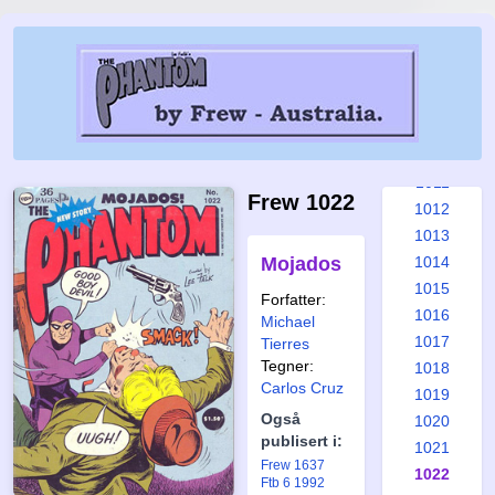
1005
1006
1007
1008
1009
1010
1011
Frew 1022
1012
1013
Mojados
1014
1015
Forfatter:
1016
Michael
1017
Tierres
Tegner:
1018
Carlos Cruz
1019
Også
1020
publisert i:
1021
Frew 1637
1022
Ftb 6 1992