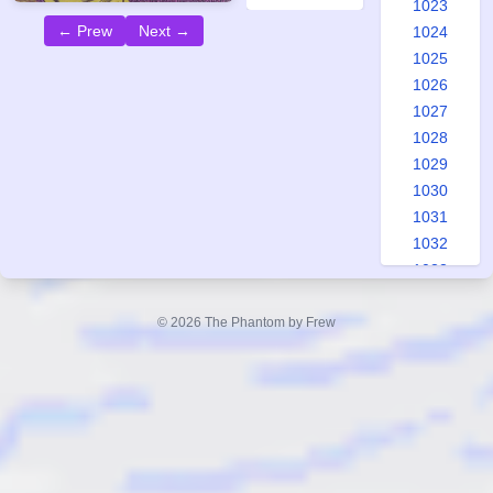
1023
← Prew
Next →
1024
1025
1026
1027
1028
1029
1030
1031
1032
1033
1034
1035
© 2026 The Phantom by Frew
1036
1037
1038
1039
1040
1041