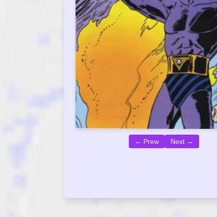
← Prew
Next →