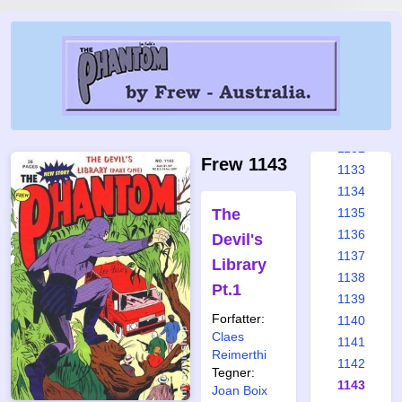
1126
1127
1128
1129
1130
1131
1132
Frew 1143
1133
1134
The
1135
1136
Devil's
1137
Library
1138
Pt.1
1139
Forfatter:
1140
Claes
1141
Reimerthi
1142
Tegner:
1143
Joan Boix