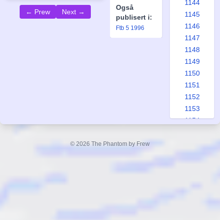
1144
Også
← Prew
Next →
1145
publisert i:
1146
Ftb 5 1996
1147
1148
1149
1150
1151
1152
1153
1154
1155
1156
© 2026 The Phantom by Frew
1157
1158
1159
1160
1161
1162