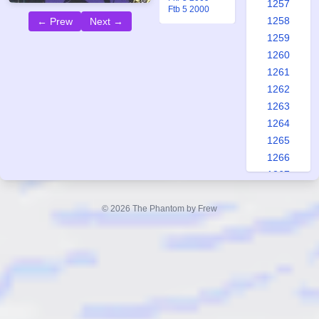
1257
Ftb 5 2000
1258
← Prew
Next →
1259
1260
1261
1262
1263
1264
1265
1266
1267
1268
1269
© 2026 The Phantom by Frew
1270
1271
1272
1273
1274
1275