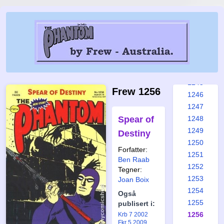
1239
1240
1241
1242
1243
1244
1245
Frew 1256
1246
1247
Spear of
1248
1249
Destiny
1250
Forfatter:
1251
Ben Raab
1252
Tegner:
1253
Joan Boix
1254
Også
1255
publisert i:
1256
Krb 7 2002
Fkr 5 2009