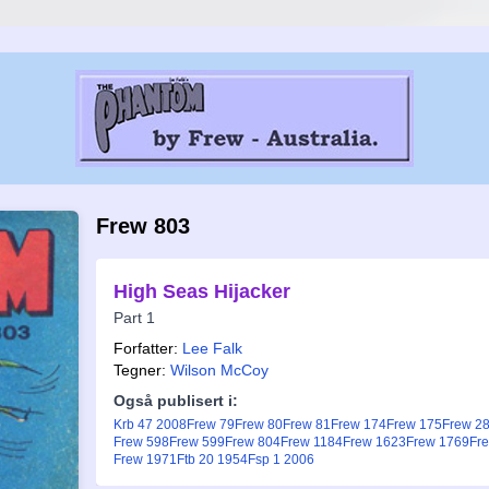
Frew 803
High Seas Hijacker
Part 1
Forfatter:
Lee Falk
Tegner:
Wilson McCoy
Også publisert i:
Krb 47 2008
Frew 79
Frew 80
Frew 81
Frew 174
Frew 175
Frew 2
Frew 598
Frew 599
Frew 804
Frew 1184
Frew 1623
Frew 1769
Fr
Frew 1971
Ftb 20 1954
Fsp 1 2006