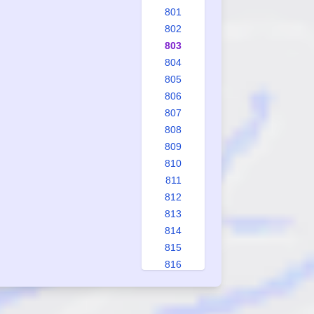
801
802
803
804
805
806
807
808
809
810
811
812
813
814
815
816
817
817a