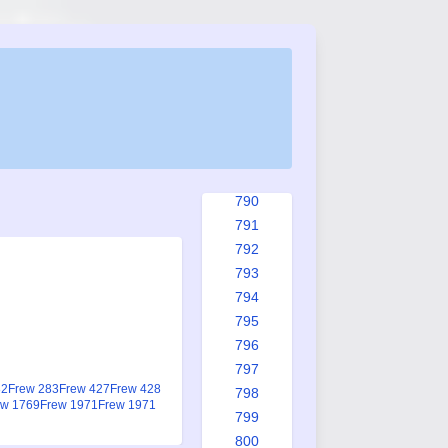
782
783
784
785
786
787
788
789
790
791
792
793
794
795
796
797
82
Frew 283
Frew 427
Frew 428
798
ew 1769
Frew 1971
Frew 1971
799
800