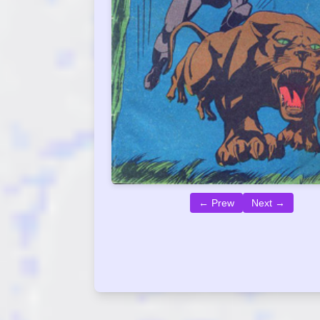
← Prew
Next →