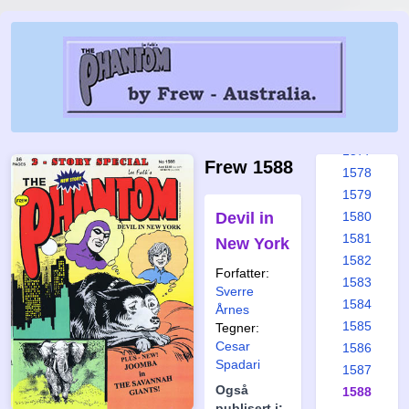
1571
1572
1573
1574
1575
1576
1577
Frew 1588
1578
1579
Devil in
1580
1581
New York
1582
Forfatter:
1583
Sverre
1584
Årnes
1585
Tegner:
Cesar
1586
Spadari
1587
Også
1588
publisert i: