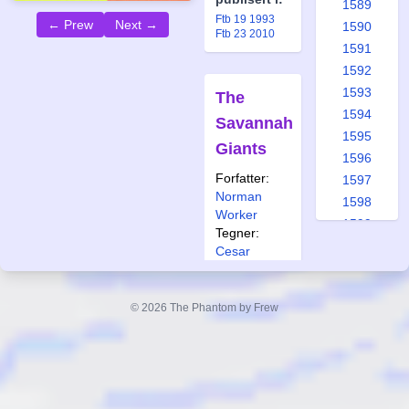
1589
Ftb 19 1993
← Prew
Next →
1590
Ftb 23 2010
1591
1592
1593
The
1594
Savannah
1595
Giants
1596
Forfatter:
1597
Norman
1598
Worker
1599
Tegner:
1600
Cesar
1601
Spadari
1602
Også
© 2026 The Phantom by Frew
1603
publisert i:
1604
Ftb 26 1993
Ftb 24-25 2010
1605
1606
1607