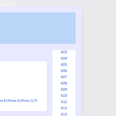
595
596
597
598
599
600
601
602
603
604
605
606
607
608
609
610
ew 615
Frew 823
Frew 1175
611
612
613