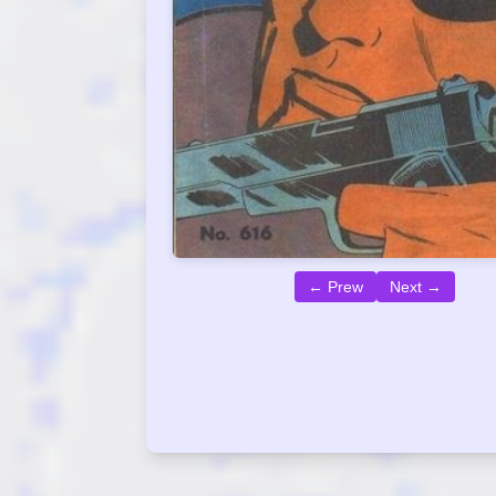
← Prew
Next →