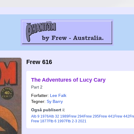
Frew 616
The Adventures of Lucy Cary
Part 2
Forfatter:
Lee Falk
Tegner:
Sy Barry
Også publisert i:
Alb 9 1976
Alb 32 1989
Frew 294
Frew 295
Frew 441
Frew 442
Fr
Frew 1877
Ftb 6 1997
Ftb 2-3 2021