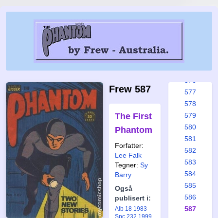
570
571
572
573
574
575
576
Frew 587
577
578
The First
579
580
Phantom
581
Forfatter:
582
Lee Falk
583
Tegner:
Sy
584
Barry
585
Også
586
publisert i:
587
Alb 18 1983
Spc 232 1999