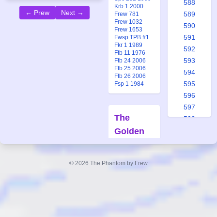
588
Krb 1 2000
← Prew
Next →
589
Frew 781
Frew 1032
590
Frew 1653
591
Fwsp TPB #1
Fkr 1 1989
592
Ftb 11 1976
593
Ftb 24 2006
Ftb 25 2006
594
Ftb 26 2006
595
Fsp 1 1984
596
597
The
598
Golden
599
600
Beach
601
Forfatter:
© 2026 The Phantom by Frew
602
Lee Falk
603
Tegner:
Sy
604
Barry
605
Også
606
publisert i: