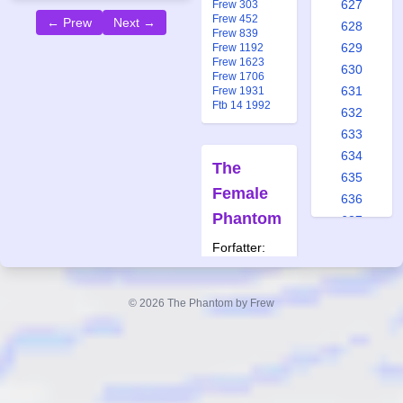
627
Frew 303
Frew 452
← Prew
Next →
628
Frew 839
629
Frew 1192
Frew 1623
630
Frew 1706
631
Frew 1931
Ftb 14 1992
632
633
634
The
635
Female
636
Phantom
637
638
Forfatter:
639
Lee Falk
Tegner:
640
Wilson
© 2026 The Phantom by Frew
641
McCoy
642
Også
643
publisert i:
644
Spc 3 1975
645
Alb 26 1987