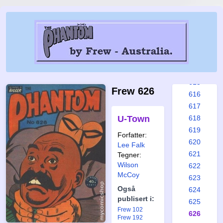
609
610
611
612
613
614
615
Frew 626
616
617
U-Town
618
619
Forfatter:
620
Lee Falk
621
Tegner:
Wilson
622
McCoy
623
Også
624
publisert i:
625
Frew 102
626
Frew 192