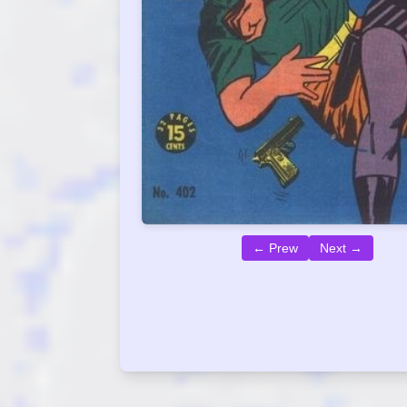
← Prew
Next →