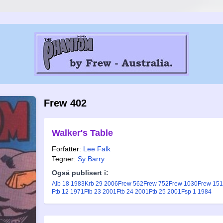
Frew 402
Walker's Table
Forfatter:
Lee Falk
Tegner:
Sy Barry
Også publisert i:
Alb 18 1983
Krb 29 2006
Frew 562
Frew 752
Frew 1030
Frew 15
Ftb 12 1971
Ftb 23 2001
Ftb 24 2001
Ftb 25 2001
Fsp 1 1984