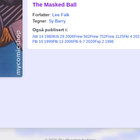
The Masked Ball
Forfatter:
Lee Falk
Tegner:
Sy Barry
Også publisert i:
Alb 14 1980
Krb 29 2006
Frew 562
Frew 752
Frew 1125
Fkr 4 20
Ftb 10 1999
Ftb 13 2006
Ftb 6-7 2020
Fsp 2 1996