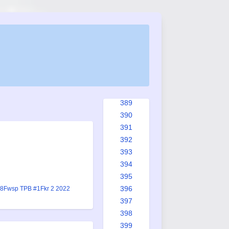
381
382
383
384
385
386
387
388
389
390
391
392
393
394
395
396
18
Fwsp TPB #1
Fkr 2 2022
397
398
399