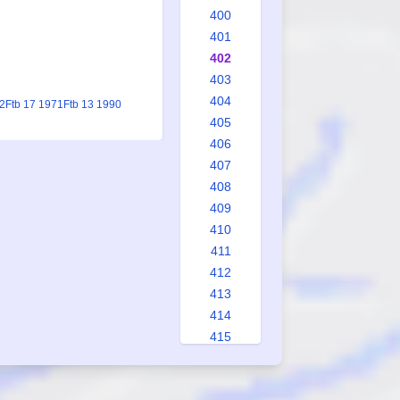
400
401
402
403
404
22
Ftb 17 1971
Ftb 13 1990
405
406
407
408
409
410
411
412
413
414
415
416
417