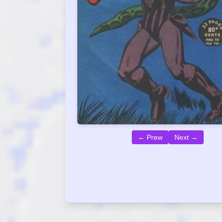
← Prew
Next →