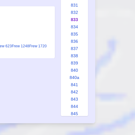
831
832
833
834
835
836
rew 623
Frew 1248
Frew 1720
837
838
839
840
840a
841
842
843
844
845
846
847