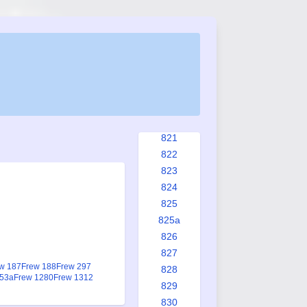
814
815
816
817
817a
818
819
820
821
822
823
824
825
825a
826
827
w 187
Frew 188
Frew 297
828
953a
Frew 1280
Frew 1312
829
830