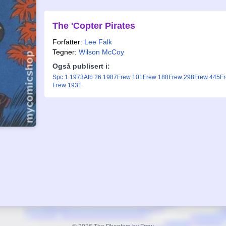
The 'Copter Pirates
Forfatter:
Lee Falk
Tegner:
Wilson McCoy
Også publisert i:
Spc 1 1973
Alb 26 1987
Frew 101
Frew 188
Frew 298
Frew 445
F
Frew 1931