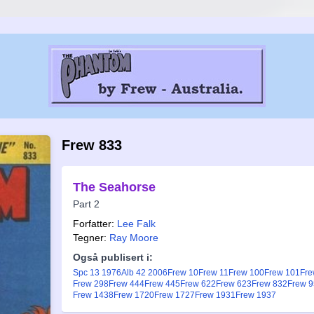
Frew 833
The Seahorse
Part 2
Forfatter:
Lee Falk
Tegner:
Ray Moore
Også publisert i:
Spc 13 1976
Alb 42 2006
Frew 10
Frew 11
Frew 100
Frew 101
Fre
Frew 298
Frew 444
Frew 445
Frew 622
Frew 623
Frew 832
Frew 
Frew 1438
Frew 1720
Frew 1727
Frew 1931
Frew 1937