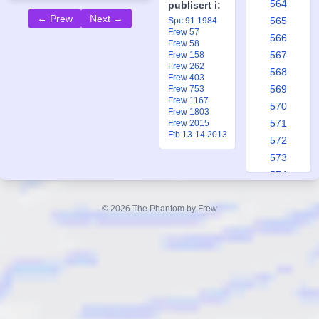
564
publisert i:
← Prew
Next →
565
Spc 91 1984
Frew 57
566
Frew 58
567
Frew 158
Frew 262
568
Frew 403
569
Frew 753
Frew 1167
570
Frew 1803
571
Frew 2015
Ftb 13-14 2013
572
573
574
575
576
© 2026 The Phantom by Frew
577
578
579
580
581
582