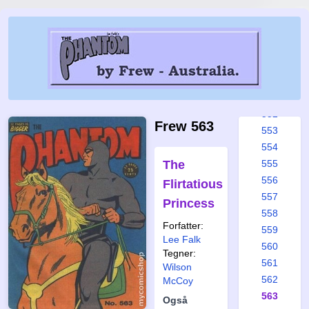
546
547
548
549
550
551
552
Frew 563
553
554
The
555
556
Flirtatious
557
Princess
558
Forfatter:
559
Lee Falk
560
Tegner:
561
Wilson
562
McCoy
563
Også