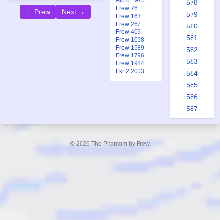
Alb 8 1975
578
Frew 76
← Prew
Next →
579
Frew 163
Frew 267
580
Frew 409
581
Frew 1068
Frew 1589
582
Frew 1796
583
Frew 1984
Fkr 2 2003
584
585
586
587
588
589
590
© 2026 The Phantom by Frew
591
592
593
594
595
596