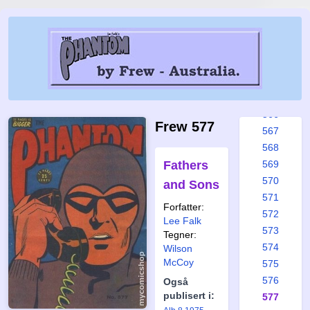
560
561
562
563
564
565
566
Frew 577
567
568
Fathers
569
570
and Sons
571
Forfatter:
572
Lee Falk
573
Tegner:
574
Wilson
McCoy
575
576
Også
publisert i:
577