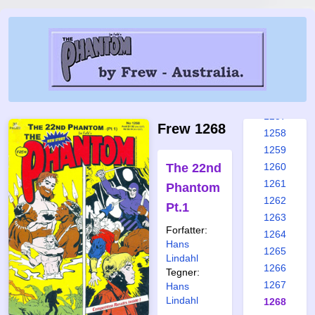
1251
1252
1253
1254
1255
1256
1257
Frew 1268
1258
1259
The 22nd
1260
1261
Phantom
1262
Pt.1
1263
Forfatter:
1264
Hans
1265
Lindahl
1266
Tegner:
1267
Hans
Lindahl
1268