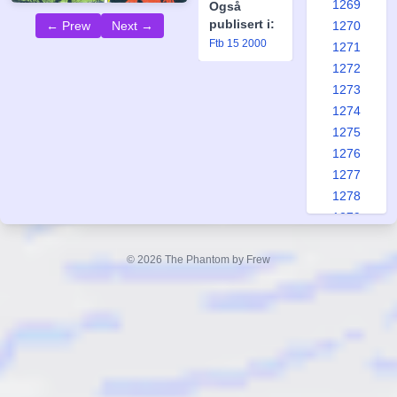
1269
Også
publisert i:
1270
← Prew
Next →
Ftb 15 2000
1271
1272
1273
1274
1275
1276
1277
1278
1279
1280
1281
© 2026 The Phantom by Frew
1282
1283
1284
1285
1286
1287