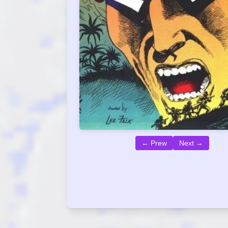
← Prew
Next →