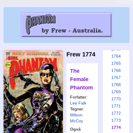
1757
1758
1759
1760
1761
1762
1763
Frew 1774
1764
1765
The
1766
1767
Female
1768
Phantom
1769
Forfatter:
1770
Lee Falk
1771
Tegner:
1772
Wilson
1773
McCoy
1774
Også