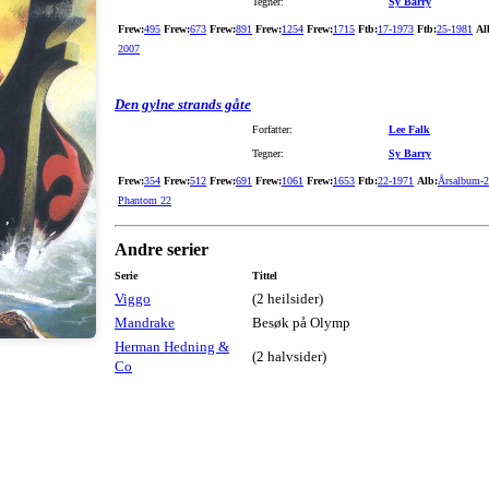
Tegner:
Sy Barry
Frew:
495
Frew:
673
Frew:
891
Frew:
1254
Frew:
1715
Ftb:
17-1973
Ftb:
25-1981
Al
2007
Den gylne strands gåte
Forfatter:
Lee Falk
Tegner:
Sy Barry
Frew:
354
Frew:
512
Frew:
691
Frew:
1061
Frew:
1653
Ftb:
22-1971
Alb:
Årsalbum-
Phantom 22
Andre serier
Serie
Tittel
Viggo
(2 heilsider)
Mandrake
Besøk på Olymp
Herman Hedning &
(2 halvsider)
Co