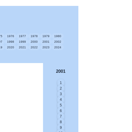
75
1976
1977
1978
1979
1980
97
1998
1999
2000
2001
2002
19
2020
2021
2022
2023
2024
2001
1
2
3
4
5
6
7
8
9