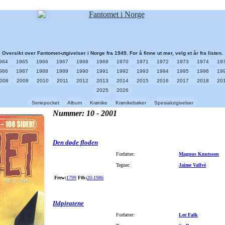
Oversikt over Fantomet-utgivelser i Norge fra 1949. For å finne ut mer, velg et år fra listen.
964
1965
1966
1967
1968
1969
1970
1971
1972
1973
1974
19
986
1987
1988
1989
1990
1991
1992
1993
1994
1995
1996
19
008
2009
2010
2011
2012
2013
2014
2015
2016
2017
2018
20
2025
2026
Seriepocket
Album
Krønike
Krønikebøker
Spesialutgivelser
Nummer: 10 - 2001
Den døde floden
Forfatter:
Magnus Knutsson
Tegner:
Jaime Vallvé
Frew:
1799
Ftb:
20-1986
Ildpiratene
Forfatter:
Lee Falk