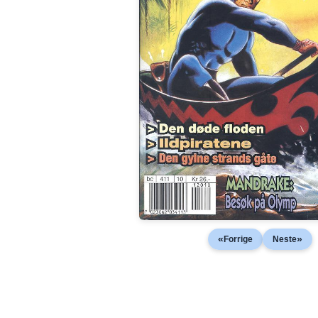
«
»
Forrige
Neste