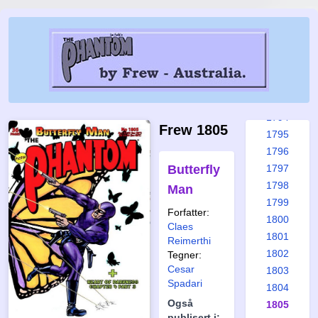
1788
1789
1790
1791
1792
1793
1794
Frew 1805
1795
1796
Butterfly
1797
1798
Man
1799
Forfatter:
1800
Claes
1801
Reimerthi
1802
Tegner:
Cesar
1803
Spadari
1804
Også
1805
publisert i: