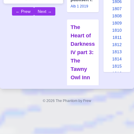
1806
Alb 1 2019
1807
← Prew
Next →
1808
1809
The
1810
Heart of
1811
Darkness
1812
IV part 3:
1813
1814
The
1815
Tawny
1816
Owl Inn
1817
Forfatter:
1818
Claes
1819
Reimerthi
© 2026 The Phantom by Frew
1820
Tegner:
1821
Joan Boix
1822
Også
1823
publisert i:
1824
Fsp 1 1995