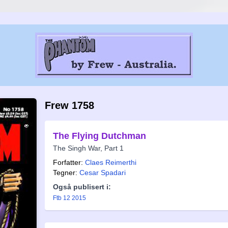
Frew 1758
The Flying Dutchman
The Singh War, Part 1
Forfatter:
Claes Reimerthi
Tegner:
Cesar Spadari
Også publisert i:
Ftb 12 2015