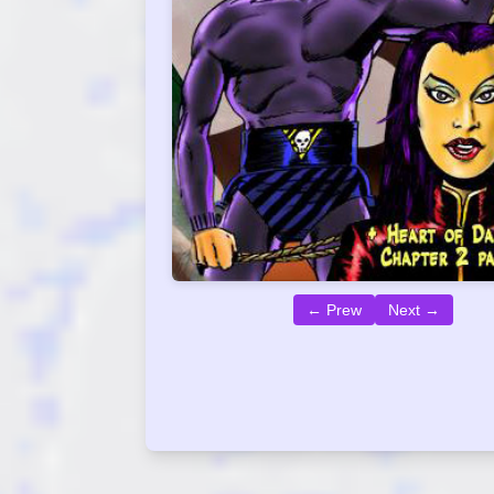
← Prew
Next →