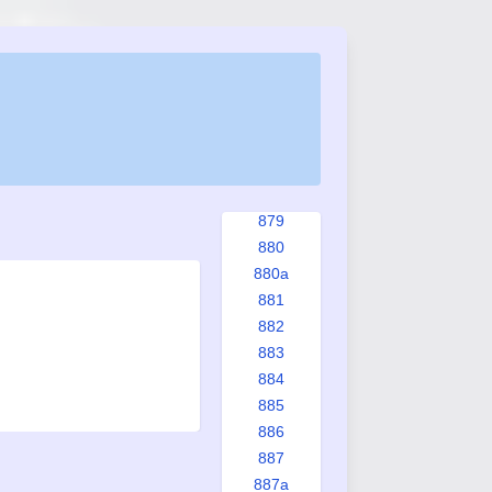
872
872a
873
874
875
876
877
878
879
880
880a
881
882
883
884
885
886
887
887a