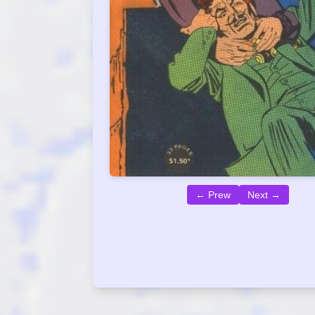
← Prew
Next →