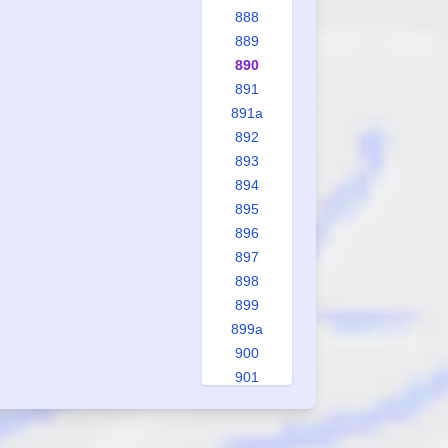
888
889
890
891
891a
892
893
894
895
896
897
898
899
899a
900
901
902
903