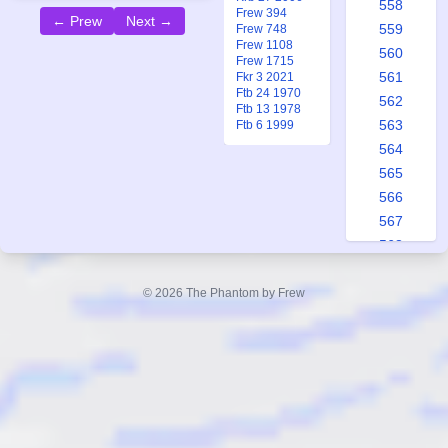
558
Frew 394
← Prew
Next →
559
Frew 748
Frew 1108
560
Frew 1715
561
Fkr 3 2021
Ftb 24 1970
562
Ftb 13 1978
563
Ftb 6 1999
564
565
566
567
568
569
570
© 2026 The Phantom by Frew
571
572
573
574
575
576