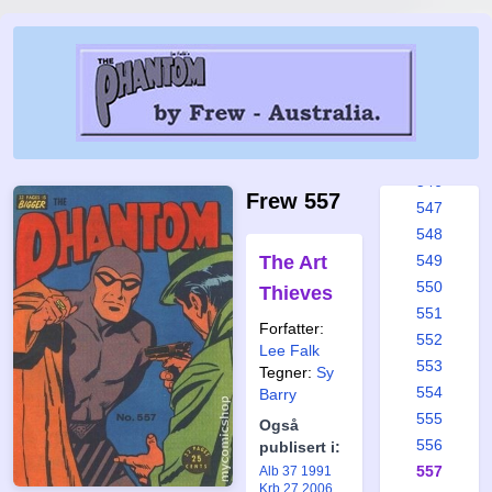
540
541
542
543
544
545
546
Frew 557
547
548
The Art
549
550
Thieves
551
Forfatter:
552
Lee Falk
553
Tegner:
Sy
554
Barry
555
Også
556
publisert i:
557
Alb 37 1991
Krb 27 2006