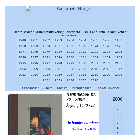
Oversikt over Fantomet-utgivelser i Norge fra 1949. For å finne ut mer, velg et
år fra listen.
1949
1951
1952
1953
1954
1964
1965
1966
1967
1968
1969
1970
1971
1972
1973
1974
1975
1976
1977
1978
1979
1980
1981
1982
1983
1984
1985
1986
1987
1988
1989
1990
1991
1992
1993
1994
1995
1996
1997
1998
1999
2000
2001
2002
2003
2004
2005
2006
2007
2008
2009
2010
2011
2012
2013
2014
2015
2016
2017
2018
2019
2020
2021
2022
2023
2024
2025
2026
Seriepocket
Album
Krønike
Krønikebøker
Spesialutgivelser
Krønikebok nr:
2006
27 - 2006
Årgang 1970 - III
1
2
De hundre bandene
3
4
Forfatter:
Lee Falk
5