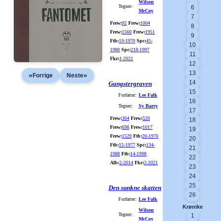
Wilson
Tegner:
6
McCoy
7
Frew:
92
Frew:
1004
8
Frew:
1560
Frew:
1951
9
Ftb:
19-1970
Spc:
45-
10
1980
Spc:
218-1997
11
Fkr:
1-2021
12
13
«
»
Forrige
Neste
14
Gangstergraven
15
Forfatter:
Lee Falk
16
Tegner:
Sy Barry
17
Frew:
364
Frew:
520
18
Frew:
698
Frew:
1017
19
Frew:
1529
Ftb:
20-1970
20
Ftb:
15-1977
Spc:
134-
21
1988
Ftb:
14-1998
22
Alb:
2-2014
Fkr:
2-2021
23
24
25
Den sunkne skatten
26
Forfatter:
Lee Falk
Krønike
Wilson
Tegner:
1
McCoy