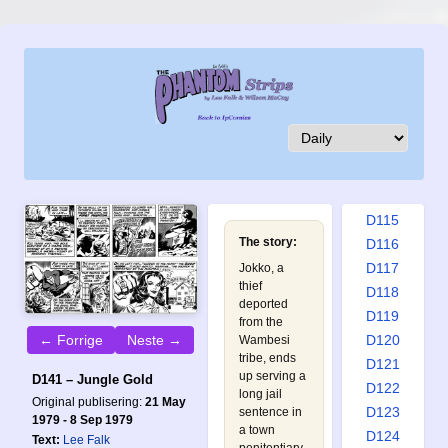
D106
D107
D108
D109
D110
D111
D112
D113
D114
D115
The story:
D116
D117
Jokko, a
thief
D118
deported
D119
from the
← Forrige
Neste →
D120
Wambesi
tribe, ends
D121
up serving a
D141 – Jungle Gold
D122
long jail
Original publisering:
21 May
D123
sentence in
1979 - 8 Sep 1979
a town
D124
Text:
Lee Falk