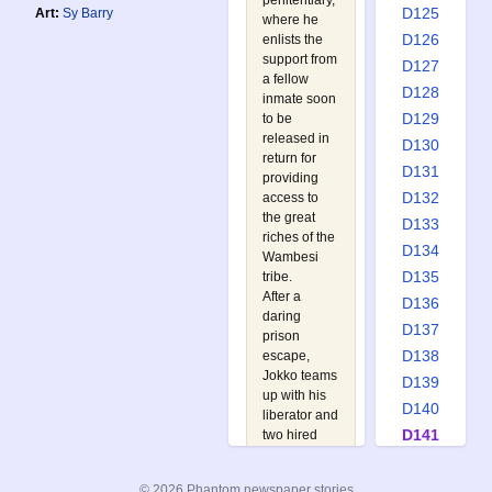
penitentiary,
D125
Art:
Sy Barry
where he
D126
enlists the
support from
D127
a fellow
D128
inmate soon
D129
to be
released in
D130
return for
D131
providing
D132
access to
the great
D133
riches of the
D134
Wambesi
D135
tribe.
After a
D136
daring
D137
prison
D138
escape,
Jokko teams
D139
up with his
D140
liberator and
D141
two hired
helps in a
D142
well-
D143
© 2026 Phantom newspaper stories