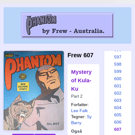
590
591
592
593
594
595
596
Frew 607
597
598
Mystery
599
600
of Kula-
601
Ku
602
Part 2
603
Forfatter:
604
Lee Falk
605
Tegner:
Sy
606
Barry
607
Også