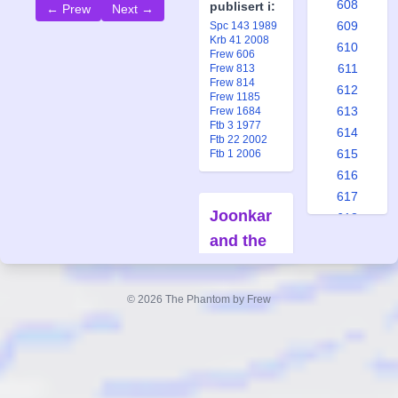
608
publisert i:
← Prew
Next →
609
Spc 143 1989
Krb 41 2008
610
Frew 606
611
Frew 813
Frew 814
612
Frew 1185
613
Frew 1684
Ftb 3 1977
614
Ftb 22 2002
615
Ftb 1 2006
616
617
Joonkar
618
and the
619
620
Slavers
621
Forfatter:
© 2026 The Phantom by Frew
622
Lee Falk
623
Tegner:
Sy
624
Barry
625
Også
626
publisert i: