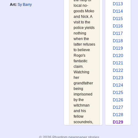
the help of
D113
Art:
Sy Barry
local no-
D114
goods Moko
and Nick. A
D115
visit to the
D116
police yields
D117
nothing
when the
D118
latter refuses
D119
to believe
D120
Rogo's
fantastic
D121
claim.
D122
Watching
D123
her
grandfather
D124
being
D125
imprisoned
D126
by the
witchman
D127
and his
D128
fellow
D129
scoundrels,
little Reena
D130
follows the
D131
© 2026 Phantom newspaper stories