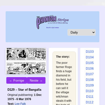
D094
D095
D096
D097
D098
D099
D100
D101
D102
D103
The story:
D104
D105
The poor
farmer Rogo
D106
finds a huge
D107
diamond in
D108
his field, but
← Forrige
Neste →
before he
D109
can sell it
D129 – Star of Bangalla
D110
the village
Original publisering:
1 Dec
D111
witchman
1975 - 6 Mar 1976
steals it with
D112
Text:
Lee Falk