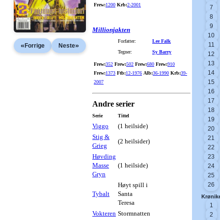
Frew:
1200
Krb:
2-2001
7
8
9
Millionjakten
10
Forfatter:
Lee Falk
11
«
»
Forrige
Neste
Tegner:
Sy Barry
12
13
Frew:
352
Frew:
502
Frew:
680
Frew:
910
14
Frew:
1373
Ftb:
12-1976
Alb:
36-1990
Krb:
39-
15
2007
16
17
Andre serier
18
Serie
Tittel
19
Viggo
(1 heilside)
20
Stig &
21
(2 heilsider)
Grieg
22
Høvding
23
Masse
(1 heilside)
24
Gryn
25
Høyt spill i
26
Tybalt
Santa
Krønik
Teresa
1
Vokteren
Stormnatten
2