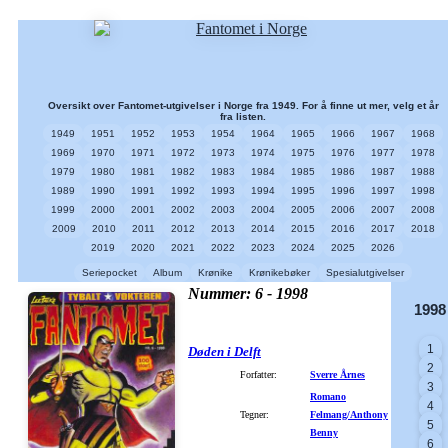
Oversikt over Fantomet-utgivelser i Norge fra 1949. For å finne ut mer, velg et år
fra listen.
1949
1951
1952
1953
1954
1964
1965
1966
1967
1968
1969
1970
1971
1972
1973
1974
1975
1976
1977
1978
1979
1980
1981
1982
1983
1984
1985
1986
1987
1988
1989
1990
1991
1992
1993
1994
1995
1996
1997
1998
1999
2000
2001
2002
2003
2004
2005
2006
2007
2008
2009
2010
2011
2012
2013
2014
2015
2016
2017
2018
2019
2020
2021
2022
2023
2024
2025
2026
Seriepocket
Album
Krønike
Krønikebøker
Spesialutgivelser
Nummer: 6 - 1998
1998
1
Døden i Delft
2
Forfatter:
Sverre Årnes
3
Romano
4
Tegner:
Felmang/Anthony
5
Benny
6